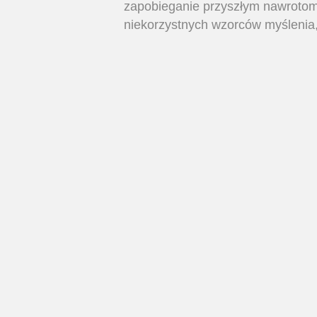
zapobieganie przyszłym nawrotom 
niekorzystnych wzorców myślenia, k
Wsparcie w rozwoju osobistym
przyczynić się do lepszego pozna
większej pewności siebie i efekty
Szerszy kontekst
: W CBT znieks
myślowych, emocji i zachowań, k
pozwala lepiej zrozumieć te szer
życia klienta, co potęguje pozytywn