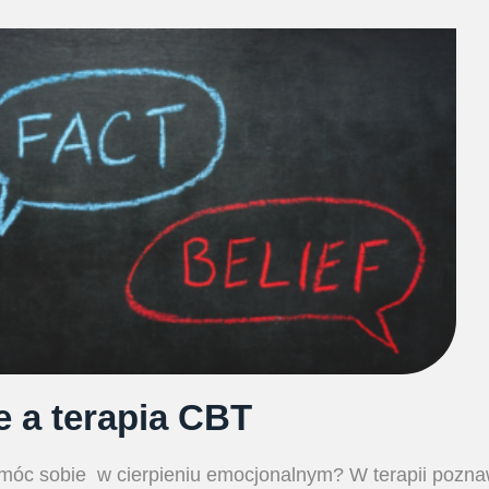
e a terapia CBT
pomóc sobie w cierpieniu emocjonalnym? W terapii pozn