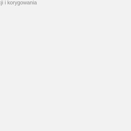
ji i korygowania
 mogą również
oże prowadzić do
ego systemu wzorców
i poznawczymi
nych obszarach