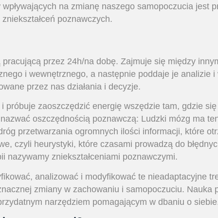
 wpływających na zmianę naszego samopoczucia jest p
 zniekształceń poznawczych.
pracującą przez 24h/na dobę. Zajmuje się między inny
znego i wewnętrznego, a następnie poddaje je analizie i 
owane przez nas działania i decyzje.
 i próbuje zaoszczędzić energię wszędzie tam, gdzie się
 nazwać oszczędnością poznawczą: Ludzki mózg ma te
róg przetwarzania ogromnych ilości informacji, które o
owe, czyli heurystyki, które czasami prowadzą do błędny
apii nazywamy zniekształceniami poznawczymi.
yfikować, analizować i modyfikować te nieadaptacyjne t
e znacznej zmiany w zachowaniu i samopoczuciu. Nauka 
 przydatnym narzędziem pomagającym w dbaniu o siebie