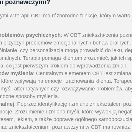
ami poznawczymi?
i w terapii CBT ma różnorodne funkcje, którym warto si
problemów psychicznych
: W CBT zniekształcenia poz
h przyczyn problemów emocjonalnych i behawioralnych. M
lnianie, czy personalizacja mogą prowadzić do lęku, de
onalnych. Terapia pomaga klientom zrozumieć, jak ich 
a, co jest pierwszym krokiem do wprowadzenia zmian.
ców myślenia
: Centralnym elementem CBT jest zmiana 
tóre wpływają na emocje i zachowania klienta. Terapeu
ie myśli alternatywnych czy rozwiązywanie problemów, a
pomocne sposoby myślenia.
nalnej
: Poprzez identyfikację i zmianę zniekształceń po
emocje. Zrozumienie i zmiana myśli, które wywołują neg
tresem, lękiem, a także poprawę ogólnego samopoczucia
 nad zniekształceniami poznawczymi w CBT ma również 