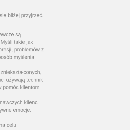
ę bliżej przyjrzeć.
nawcze są
yśli takie jak
presji, problemów z
sposób myślenia
zniekształconych,
ci używają technik
by pomóc klientom
znawczych klienci
atywne emocje,
.
na celu