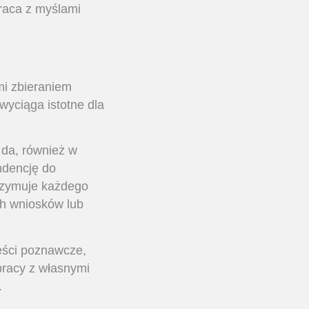
raca z myślami
mi zbieraniem
wyciąga istotne dla
 da, również w
ndencję do
trzymuje każdego
ch wniosków lub
reści poznawcze,
pracy z własnymi
.