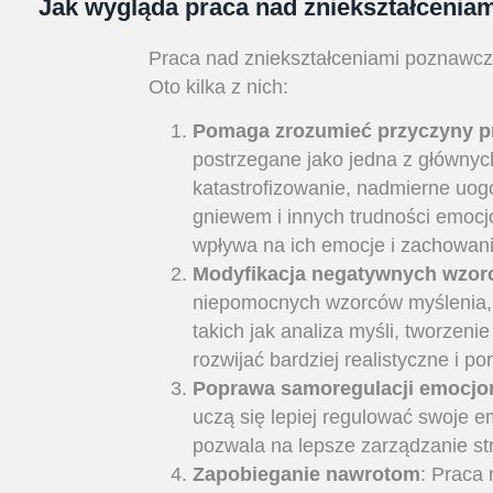
Jak wygląda praca nad zniekształceni
Praca nad zniekształceniami poznawczym
Oto kilka z nich:
Pomaga zrozumieć przyczyny 
postrzegane jako jedna z głównyc
katastrofizowanie, nadmierne uogó
gniewem i innych trudności emocj
wpływa na ich emocje i zachowani
Modyfikacja negatywnych wzor
niepomocnych wzorców myślenia, k
takich jak analiza myśli, tworzen
rozwijać bardziej realistyczne i 
Poprawa samoregulacji emocjo
uczą się lepiej regulować swoje 
pozwala na lepsze zarządzanie s
Zapobieganie nawrotom
: Praca