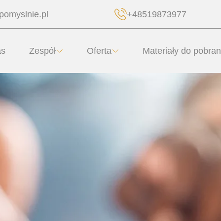
pomyslnie.pl
+48519873977
as
Zespół
Oferta
Materiały do pobran