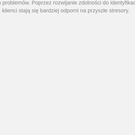
problemów. Poprzez rozwijanie zdolności do identyfikac
lienci stają się bardziej odporni na przyszłe stresory.
: Zrozumienie i modyfikacja zniekształceń poznawczych
nia siebie i własnych procesów myślowych. To z kolei m
wniejszego osiągania osobistych celów.
ztałcenia poznawcze są traktowane jako część większ
tóre są ze sobą powiązane. Praca nad zniekształceniam
sze wzorce, dzięki czemu często prowadzi do zmian w in
e efekty terapii.